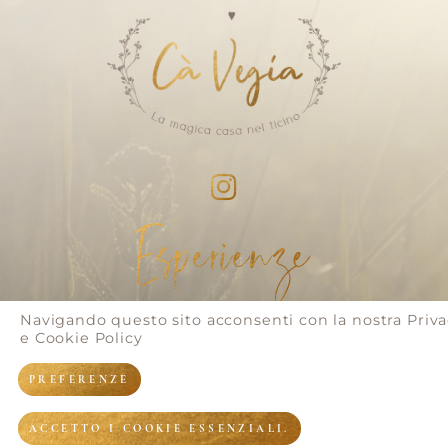
Esperienze
Navigando questo sito acconsenti con la nostra
Priv
CAMMINATE SPIRITUALI
e Cookie Policy
I NOSTRI RETREAT
PREFERENZE
ACCETTO I COOKIE ESSENZIALI.