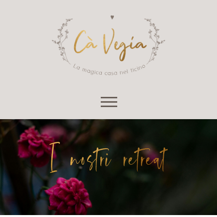
fornire alcuni servizi richiesti,
come ad esempio il carrello del
negozio.
Attivo
Non attivo
Sempre attivo
Skip to content
I nostri retreat
SALVA